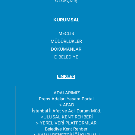
ÖZGEÇMİŞ
KURUMSAL
MECLİS
MÜDÜRLÜKLER
DÖKÜMANLAR
E-BELEDİYE
LİNKLER
ADALARIMIZ
Prens Adaları Yaşam Portalı
>
AFAD
İstanbul İl Afet ve Acil Durum Müd.
>
ULUSAL KENT REHBERİ
>
YEREL VERİ PLATFORMLARI
Belediye Kent Rehberi
>
KAMU DENETÇİLİĞİ KURUMU