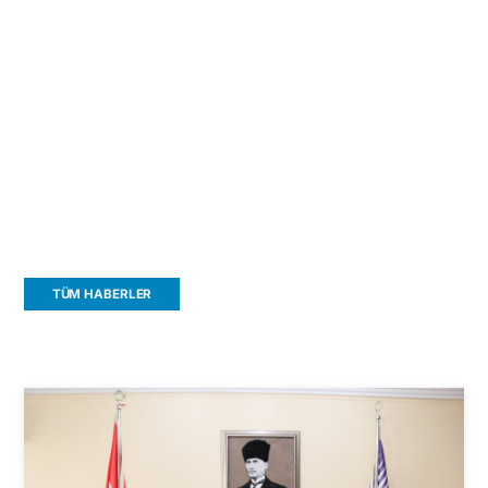
6. SinemAda Film Festivali başladı!
23 TEMMUZ 2026
TÜM HABERLER