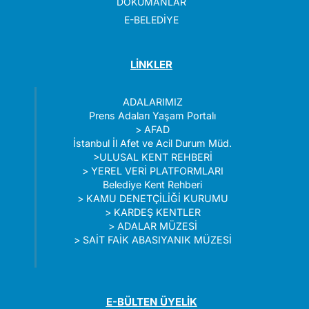
DÖKÜMANLAR
E-BELEDİYE
LİNKLER
ADALARIMIZ
Prens Adaları Yaşam Portalı
>
AFAD
İstanbul İl Afet ve Acil Durum Müd.
>
ULUSAL KENT REHBERİ
>
YEREL VERİ PLATFORMLARI
Belediye Kent Rehberi
>
KAMU DENETÇİLİĞİ KURUMU
>
KARDEŞ KENTLER
>
ADALAR MÜZESİ
>
SAİT FAİK ABASIYANIK MÜZESİ
E-BÜLTEN ÜYELİK