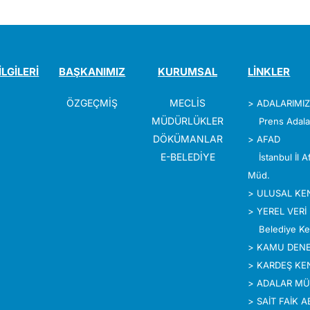
İLGİLERİ
BAŞKANIMIZ
KURUMSAL
LİNKLER
ÖZGEÇMİŞ
MECLİS
>
ADALARIMI
MÜDÜRLÜKLER
Prens Adala
DÖKÜMANLAR
>
AFAD
E-BELEDİYE
İstanbul İl 
Müd.
>
ULUSAL KE
>
YEREL VERİ
Belediye Ke
>
KAMU DENE
>
KARDEŞ KE
>
ADALAR MÜ
>
SAİT FAİK 