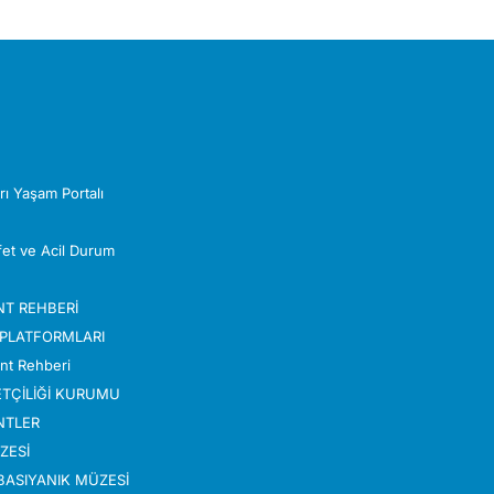
Z
rı Yaşam Portalı
Afet ve Acil Durum
NT REHBERİ
 PLATFORMLARI
nt Rehberi
TÇİLİĞİ KURUMU
NTLER
ZESİ
ABASIYANIK MÜZESİ