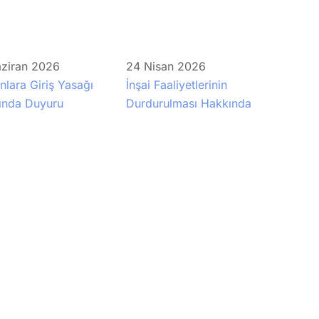
ziran
2026
24
Nisan
2026
lara Giriş Yasağı
İnşai Faaliyetlerinin
ında Duyuru
Durdurulması Hakkında