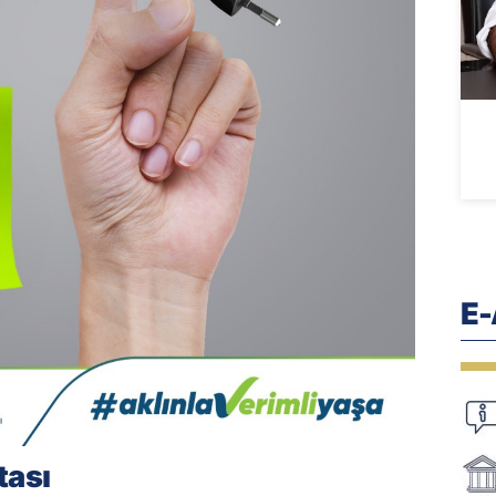
E
tası