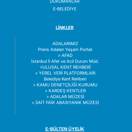
DÖKÜMANLAR
E-BELEDİYE
LİNKLER
ADALARIMIZ
Prens Adaları Yaşam Portalı
>
AFAD
İstanbul İl Afet ve Acil Durum Müd.
>
ULUSAL KENT REHBERİ
>
YEREL VERİ PLATFORMLARI
Belediye Kent Rehberi
>
KAMU DENETÇİLİĞİ KURUMU
>
KARDEŞ KENTLER
>
ADALAR MÜZESİ
>
SAİT FAİK ABASIYANIK MÜZESİ
E-BÜLTEN ÜYELİK