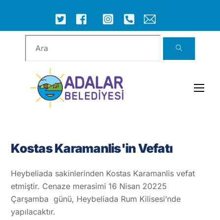
Skip
to
ICON
ICON
ICON
ICON
ICON
ICON
content
LABEL
LABEL
LABEL
LABEL
LABEL
LABEL
Men
Kostas Karamanlis'in Vefatı
Heybeliada sakinlerinden Kostas Karamanlis vefat
etmiştir. Cenaze merasimi 16 Nisan 20225
Çarşamba günü, Heybeliada Rum Kilisesi’nde
yapılacaktır.