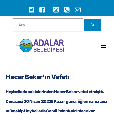
Skip
to
ICON
ICON
ICON
ICON
ICON
ICON
content
LABEL
LABEL
LABEL
LABEL
LABEL
LABEL
Men
Hacer Bekar'ın Vefatı
Heybeliada sakinlerinden Hacer Bekar vefat etmiştir.
Cenazesi 20 Nisan 20225 Pazar günü, öğlen namazına
müteakip Heybeliada Camii’nden kaldırılacaktır.