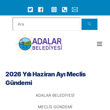
Skip
to
ICON
ICON
ICON
ICON
ICON
ICON
content
LABEL
LABEL
LABEL
LABEL
LABEL
LABEL
Men
2026 Yılı Haziran Ayı Meclis
Gündemi
ADALAR BELEDİYESİ
MECLİS GÜNDEMİ