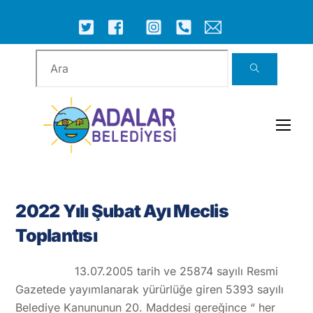
Skip
to
ICON
ICON
ICON
ICON
ICON
ICON
content
LABEL
LABEL
LABEL
LABEL
LABEL
LABEL
Men
2022 Yılı Şubat Ayı Meclis
Toplantısı
13.07.2005 tarih ve 25874 sayılı Resmi
Gazetede yayımlanarak yürürlüğe giren 5393 sayılı
Belediye Kanununun 20. Maddesi gereğince “ her