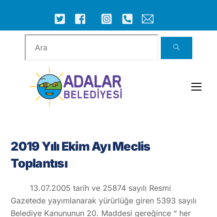
Skip
to
ICON
ICON
ICON
ICON
ICON
ICON
content
LABEL
LABEL
LABEL
LABEL
LABEL
LABEL
Men
2019 Yılı Ekim Ayı Meclis
Toplantısı
13.07.2005 tarih ve 25874 sayılı Resmi
Gazetede yayımlanarak yürürlüğe giren 5393 sayılı
Belediye Kanununun 20. Maddesi gereğince “ her