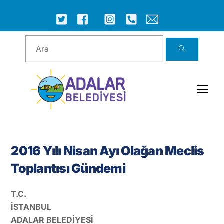
Skip
to
ICON
ICON
ICON
ICON
ICON
ICON
content
LABEL
LABEL
LABEL
LABEL
LABEL
LABEL
Men
2016 Yılı Nisan Ayı Olağan Meclis
Toplantısı Gündemi
T.C.
İSTANBUL
ADALAR BELEDİYESİ