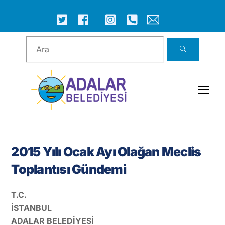
Skip
to
ICON
ICON
ICON
ICON
ICON
ICON
content
LABEL
LABEL
LABEL
LABEL
LABEL
LABEL
Men
2015 Yılı Ocak Ayı Olağan Meclis
Toplantısı Gündemi
T.C.
İSTANBUL
ADALAR BELEDİYESİ