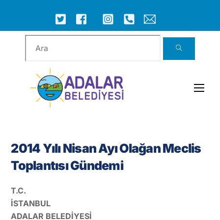
Skip
to
ICON
ICON
ICON
ICON
ICON
ICON
content
LABEL
LABEL
LABEL
LABEL
LABEL
LABEL
Men
2014 Yılı Nisan Ayı Olağan Meclis
Toplantısı Gündemi
T.C.
İSTANBUL
ADALAR BELEDİYESİ