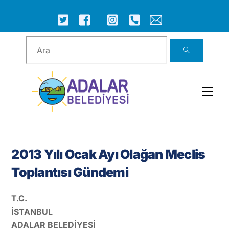
Skip
to
ICON
ICON
ICON
ICON
ICON
ICON
content
LABEL
LABEL
LABEL
LABEL
LABEL
LABEL
Men
2013 Yılı Ocak Ayı Olağan Meclis
Toplantısı Gündemi
T.C.
İSTANBUL
ADALAR BELEDİYESİ