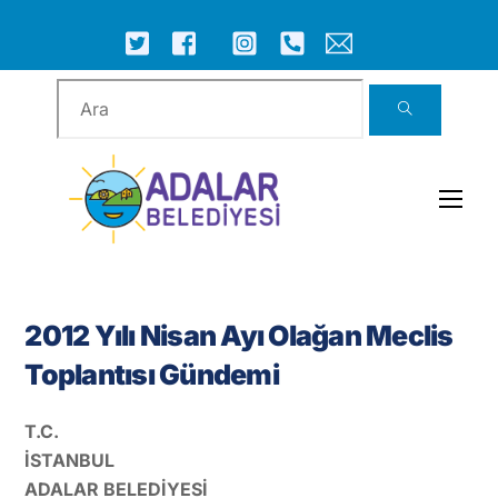
Skip
to
ICON
ICON
ICON
ICON
ICON
ICON
content
LABEL
LABEL
LABEL
LABEL
LABEL
LABEL
Men
2012 Yılı Nisan Ayı Olağan Meclis
Toplantısı Gündemi
T.C.
İSTANBUL
ADALAR BELEDİYESİ