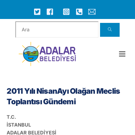
Skip
to
ICON
ICON
ICON
ICON
ICON
ICON
content
LABEL
LABEL
LABEL
LABEL
LABEL
LABEL
Men
2011 Yılı NisanAyı Olağan Meclis
Toplantısı Gündemi
T.C.
İSTANBUL
ADALAR BELEDİYESİ