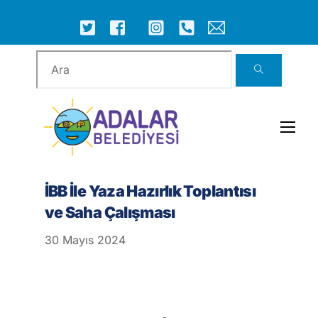
Skip
to
ICON
ICON
ICON
ICON
ICON
ICON
content
LABEL
LABEL
LABEL
LABEL
LABEL
LABEL
Men
İBB İle Yaza Hazırlık Toplantısı
ve Saha Çalışması
30
Mayıs
2024