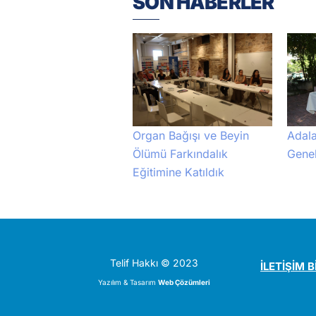
SON HABERLER
Adala
Organ Bağışı ve Beyin
Genel
Ölümü Farkındalık
Eğitimine Katıldık
Telif Hakkı © 2023
İLETİŞİM B
Yazılım & Tasarım
Web Çözümleri