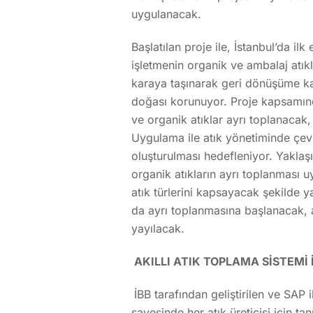
uygulanacak.
Başlatılan proje ile, İstanbul’da ilk
işletmenin organik ve ambalaj atıkl
karaya taşınarak geri dönüşüme katk
doğası korunuyor. Proje kapsamında
ve organik atıklar ayrı toplanacak,
Uygulama ile atık yönetiminde çevre
oluşturulması hedefleniyor. Yaklaşı
organik atıkların ayrı toplanması 
atık türlerini kapsayacak şekilde y
da ayrı toplanmasına başlanacak,
yayılacak.
AKILLI ATIK TOPLAMA SİSTEMİ İ
İBB tarafından geliştirilen ve SAP 
sayesinde her atık üreticisi için t