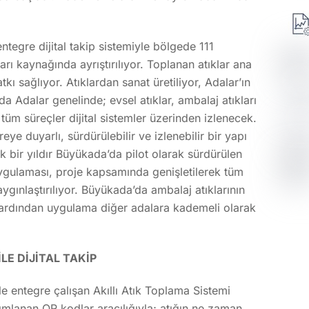
 entegre dijital takip sistemiyle bölgede 111
arı kaynağında ayrıştırılıyor. Toplanan atıklar ana
ı sağlıyor. Atıklardan sanat üretiliyor, Adalar’ın
 Adalar genelinde; evsel atıklar, ambalaj atıkları
 tüm süreçler dijital sistemler üzerinden izlenecek.
ye duyarlı, sürdürülebilir ve izlenebilir bir yapı
k bir yıldır Büyükada’da pilot olarak sürdürülen
uygulaması, proje kapsamında genişletilerek tüm
aygınlaştırılıyor. Büyükada’da ambalaj atıklarının
 ardından uygulama diğer adalara kademeli olarak
LE DİJİTAL TAKİP
ile entegre çalışan Akıllı Atık Toplama Sistemi
anımlanan QR kodlar aracılığıyla; atığın ne zaman,