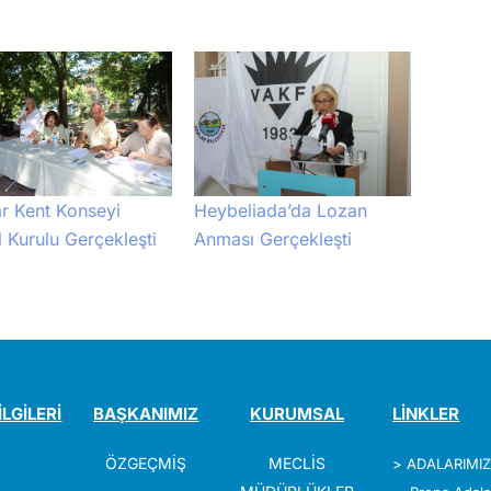
r Kent Konseyi
Heybeliada’da Lozan
 Kurulu Gerçekleşti
Anması Gerçekleşti
İLGİLERİ
BAŞKANIMIZ
KURUMSAL
LİNKLER
ÖZGEÇMİŞ
MECLİS
>
ADALARIMI