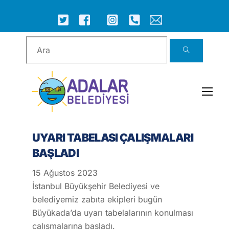
Skip
to
ICON
ICON
ICON
ICON
ICON
ICON
content
LABEL
LABEL
LABEL
LABEL
LABEL
LABEL
Men
UYARI TABELASI ÇALIŞMALARI
BAŞLADI
15
Ağustos
2023
İstanbul Büyükşehir Belediyesi ve
belediyemiz zabıta ekipleri bugün
Büyükada’da uyarı tabelalarının konulması
çalışmalarına başladı.