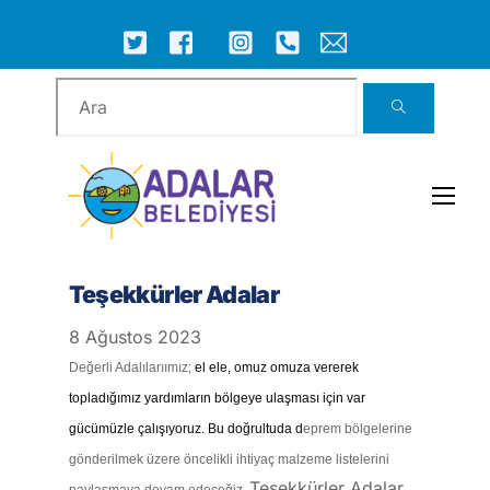
Skip
to
ICON
ICON
ICON
ICON
ICON
ICON
content
LABEL
LABEL
LABEL
LABEL
LABEL
LABEL
Men
Teşekkürler Adalar
8
Ağustos
2023
Değerli Adalılarıımız;
el ele, omuz omuza vererek
topladığımız yardımların bölgeye ulaşması için var
gücümüzle çalışıyoruz. Bu doğrultuda d
eprem bölgelerine
gönderilmek üzere öncelikli ihtiyaç malzeme listelerini
Teşekkürler Adalar
paylaşmaya devam edeceğiz.