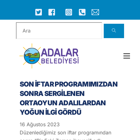
Skip
to
ICON
ICON
ICON
ICON
ICON
ICON
content
LABEL
LABEL
LABEL
LABEL
LABEL
LABEL
Men
SON İFTAR PROGRAMIMIZDAN
SONRA SERGİLENEN
ORTAOYUN ADALILARDAN
YOĞUN İLGİ GÖRDÜ
16
Ağustos
2023
Düzenlediğimiz son iftar programından