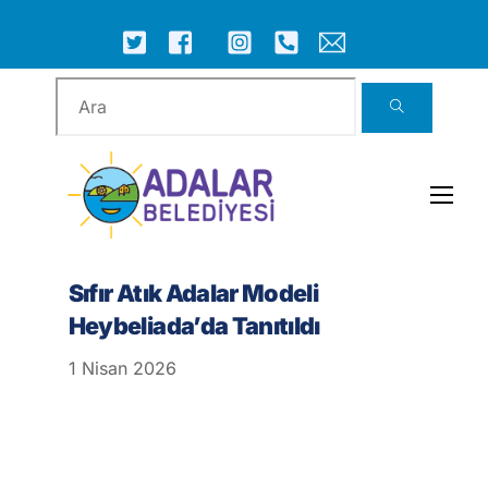
Skip
to
ICON
ICON
ICON
ICON
ICON
ICON
content
LABEL
LABEL
LABEL
LABEL
LABEL
LABEL
Men
Sıfır Atık Adalar Modeli
Heybeliada’da Tanıtıldı
1
Nisan
2026