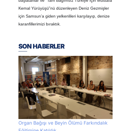
başlatanlar ve “Tam Bağımsız Türkiye İçin Mustafa
Kemal Yürüyüşü”nü düzenleyen Deniz Gezmişler
için Samsun’a giden yelkenlileri karşılayıp, denize
karanfillerimizi bıraktık.
SON HABERLER
Organ Bağışı ve Beyin Ölümü Farkındalık
Eğitimine Katıldık