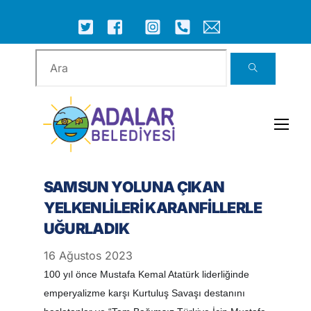
Skip
to
ICON
ICON
ICON
ICON
ICON
ICON
content
LABEL
LABEL
LABEL
LABEL
LABEL
LABEL
Men
SAMSUN YOLUNA ÇIKAN
YELKENLİLERİ KARANFİLLERLE
UĞURLADIK
16
Ağustos
2023
100 yıl önce Mustafa Kemal Atatürk liderliğinde
emperyalizme karşı Kurtuluş Savaşı destanını