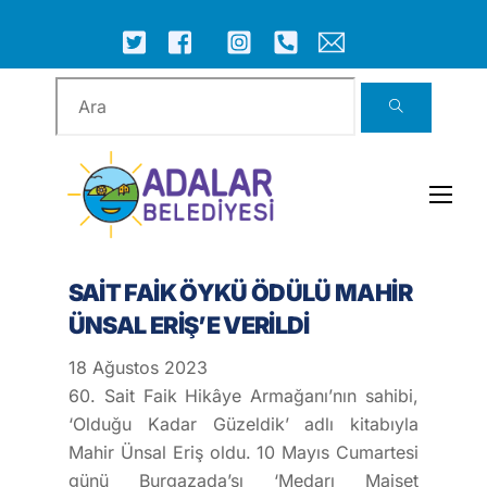
Skip
to
ICON
ICON
ICON
ICON
ICON
ICON
content
LABEL
LABEL
LABEL
LABEL
LABEL
LABEL
Men
SAİT FAİK ÖYKÜ ÖDÜLÜ MAHİR
ÜNSAL ERİŞ’E VERİLDİ
18
Ağustos
2023
60. Sait Faik Hikâye Armağanı’nın sahibi,
‘Olduğu Kadar Güzeldik’ adlı kitabıyla
Mahir Ünsal Eriş oldu. 10 Mayıs Cumartesi
günü Burgazada’sı ‘Medarı Maişet