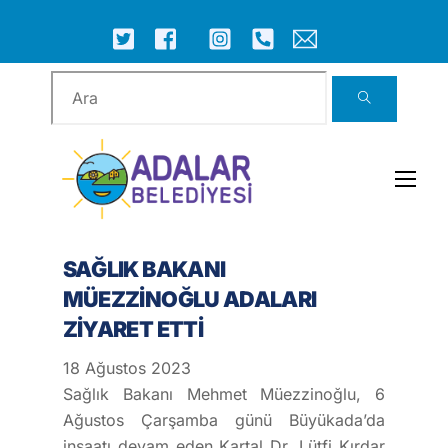
Skip
to
ICON
ICON
ICON
ICON
ICON
ICON
content
LABEL
LABEL
LABEL
LABEL
LABEL
LABEL
Men
SAĞLIK BAKANI
MÜEZZİNOĞLU ADALARI
ZİYARET ETTİ
18
Ağustos
2023
Sağlık Bakanı Mehmet Müezzinoğlu, 6
Ağustos Çarşamba günü Büyükada’da
inşaatı devam eden Kartal Dr. Lütfi Kırdar