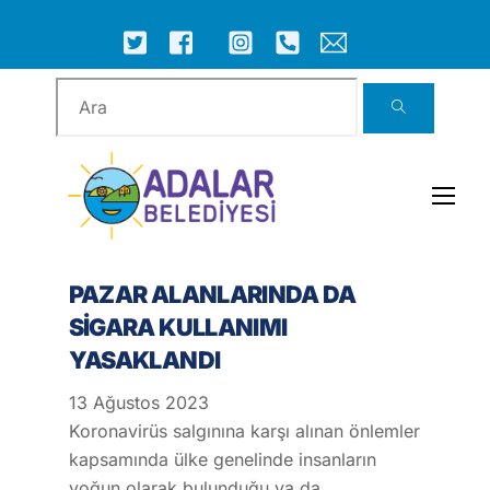
Skip
to
ICON
ICON
ICON
ICON
ICON
ICON
content
LABEL
LABEL
LABEL
LABEL
LABEL
LABEL
Men
PAZAR ALANLARINDA DA
SİGARA KULLANIMI
YASAKLANDI
13
Ağustos
2023
Koronavirüs salgınına karşı alınan önlemler
kapsamında ülke genelinde insanların
yoğun olarak bulunduğu ya da