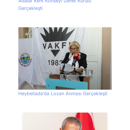
Adalar Kent Konseyi Genel Kurulu
Gerçekleşti
Heybeliada’da Lozan Anması Gerçekleşti