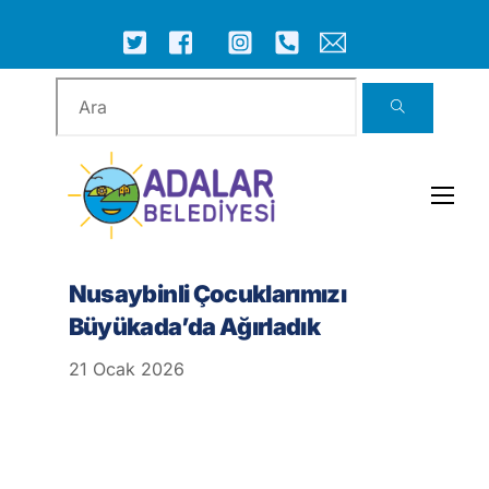
Skip
to
ICON
ICON
ICON
ICON
ICON
ICON
content
LABEL
LABEL
LABEL
LABEL
LABEL
LABEL
Men
Nusaybinli Çocuklarımızı
Büyükada’da Ağırladık
21
Ocak
2026