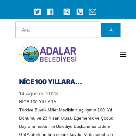
Skip
to
ICON
ICON
ICON
ICON
ICON
ICON
content
LABEL
LABEL
LABEL
LABEL
LABEL
LABEL
Men
NİCE 100 YILLARA…
14
Ağustos
2023
NİCE 100 YILLARA…
Türkiye Büyük Millet Meclisinin açılışının 100. Yıl
Dönümü ve 23 Nisan Ulusal Egemenlik ve Çocuk
Bayramı nedeni ile Belediye Başkanımız Erdem
Gül Atatürk anıtına çelenk koydu. Virüs sebebiyle