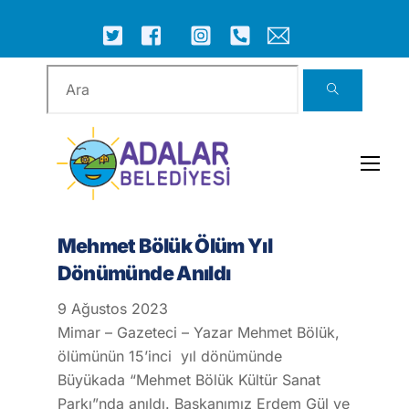
Skip
to
ICON
ICON
ICON
ICON
ICON
ICON
content
LABEL
LABEL
LABEL
LABEL
LABEL
LABEL
Men
Mehmet Bölük Ölüm Yıl
Dönümünde Anıldı
9
Ağustos
2023
Mimar – Gazeteci – Yazar Mehmet Bölük,
ölümünün 15’inci yıl dönümünde
Büyükada “Mehmet Bölük Kültür Sanat
Parkı”nda anıldı. Başkanımız Erdem Gül ve