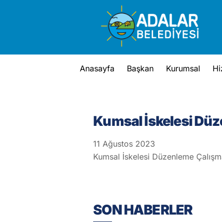
Skip
to
content
Anasayfa
Başkan
Kurumsal
Hi
Kumsal İskelesi Düz
11
Ağustos
2023
Kumsal İskelesi Düzenleme Çalışma
SON HABERLER