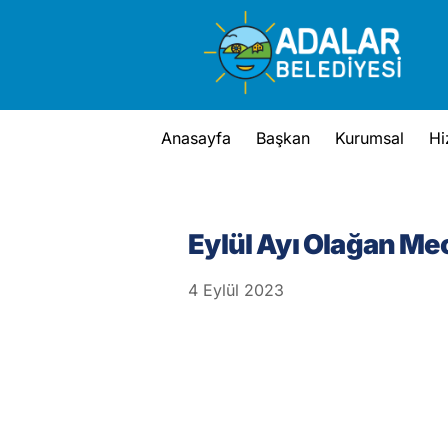
Skip
to
content
Anasayfa
Başkan
Kurumsal
Hi
Eylül Ayı Olağan Mec
4
Eylül
2023