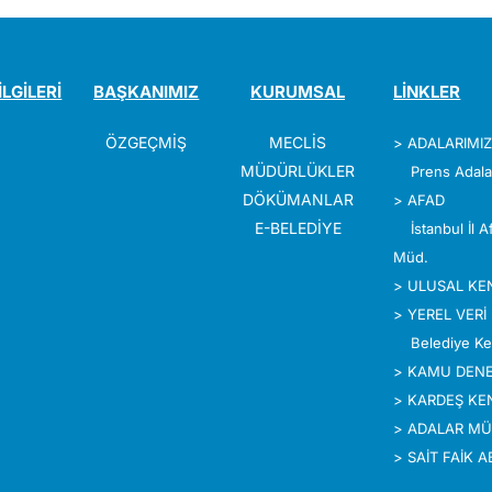
İLGİLERİ
BAŞKANIMIZ
KURUMSAL
LİNKLER
ÖZGEÇMİŞ
MECLİS
>
ADALARIMI
MÜDÜRLÜKLER
Prens Adala
DÖKÜMANLAR
>
AFAD
E-BELEDİYE
İstanbul İl 
Müd.
>
ULUSAL KE
>
YEREL VERİ
Belediye Ke
>
KAMU DENE
>
KARDEŞ KE
>
ADALAR MÜ
>
SAİT FAİK 