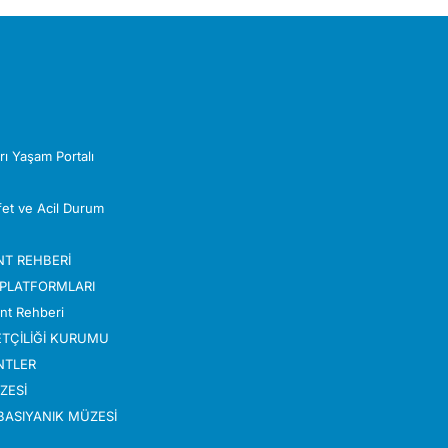
Z
rı Yaşam Portalı
Afet ve Acil Durum
NT REHBERİ
 PLATFORMLARI
nt Rehberi
TÇİLİĞİ KURUMU
NTLER
ZESİ
ABASIYANIK MÜZESİ