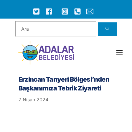
Skip
to
ICON
ICON
ICON
ICON
ICON
ICON
content
LABEL
LABEL
LABEL
LABEL
LABEL
LABEL
Men
Erzincan Tanyeri Bölgesi’nden
Başkanımıza Tebrik Ziyareti
7
Nisan
2024