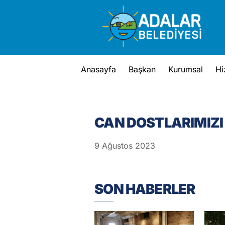
Skip
to
content
Anasayfa
Başkan
Kurumsal
Hi
CAN DOSTLARIMIZI
9
Ağustos
2023
SON HABERLER