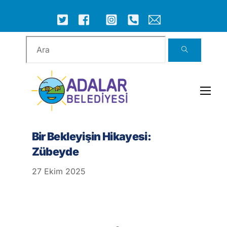
Skip
to
ICON
ICON
ICON
ICON
ICON
ICON
content
LABEL
LABEL
LABEL
LABEL
LABEL
LABEL
Men
Bir Bekleyişin Hikayesi:
Zübeyde
27
Ekim
2025