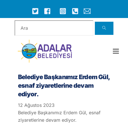
Skip
to
ICON
ICON
ICON
ICON
ICON
ICON
content
LABEL
LABEL
LABEL
LABEL
LABEL
LABEL
Men
Belediye Başkanımız Erdem Gül,
esnaf ziyaretlerine devam
ediyor.
12
Ağustos
2023
Belediye Başkanımız Erdem Gül, esnaf
ziyaretlerine devam ediyor.