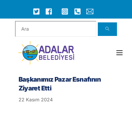
Skip
to
ICON
ICON
ICON
ICON
ICON
ICON
content
LABEL
LABEL
LABEL
LABEL
LABEL
LABEL
Men
Başkanımız Pazar Esnafının
Ziyaret Etti
22
Kasım
2024