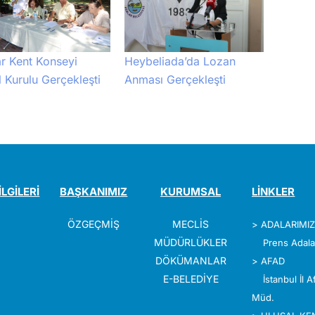
r Kent Konseyi
Heybeliada’da Lozan
 Kurulu Gerçekleşti
Anması Gerçekleşti
İLGİLERİ
BAŞKANIMIZ
KURUMSAL
LİNKLER
ÖZGEÇMİŞ
MECLİS
>
ADALARIMI
MÜDÜRLÜKLER
Prens Adala
DÖKÜMANLAR
>
AFAD
E-BELEDİYE
İstanbul İl 
Müd.