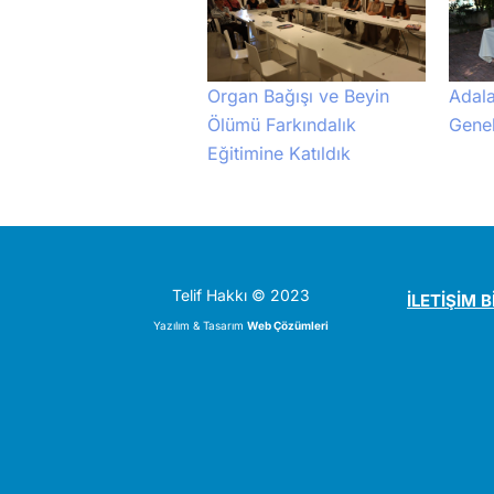
Adala
Organ Bağışı ve Beyin
Genel
Ölümü Farkındalık
Eğitimine Katıldık
Telif Hakkı © 2023
İLETİŞİM B
Yazılım & Tasarım
Web Çözümleri