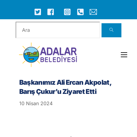
Skip
to
ICON
ICON
ICON
ICON
ICON
ICON
content
LABEL
LABEL
LABEL
LABEL
LABEL
LABEL
Men
Başkanımız Ali Ercan Akpolat,
Barış Çukur’u Ziyaret Etti
10
Nisan
2024