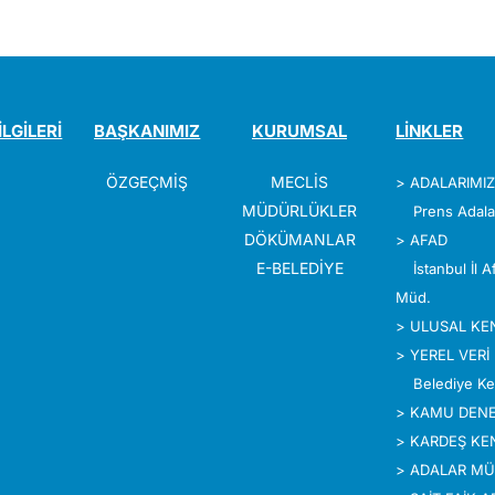
İLGİLERİ
BAŞKANIMIZ
KURUMSAL
LİNKLER
ÖZGEÇMİŞ
MECLİS
>
ADALARIMI
MÜDÜRLÜKLER
Prens Adala
DÖKÜMANLAR
>
AFAD
E-BELEDİYE
İstanbul İl 
Müd.
>
ULUSAL KE
>
YEREL VERİ
Belediye Ke
>
KAMU DENE
>
KARDEŞ KE
>
ADALAR MÜ