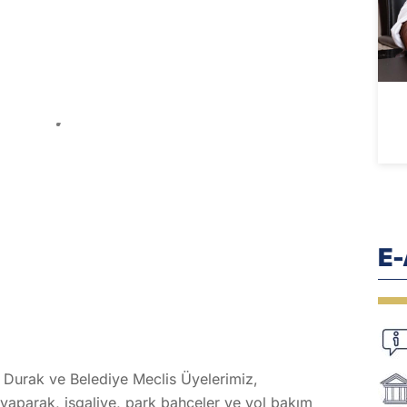
E
 Durak ve Belediye Meclis Üyelerimiz,
yaparak, işgaliye, park bahçeler ve yol bakım