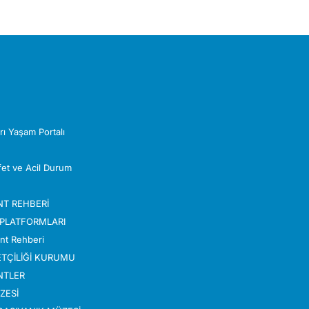
Z
rı Yaşam Portalı
Afet ve Acil Durum
NT REHBERİ
 PLATFORMLARI
nt Rehberi
TÇİLİĞİ KURUMU
NTLER
ZESİ