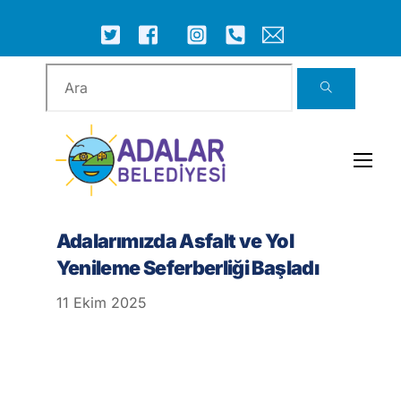
Skip
to
ICON
ICON
ICON
ICON
ICON
ICON
content
LABEL
LABEL
LABEL
LABEL
LABEL
LABEL
Men
Adalarımızda Asfalt ve Yol
Yenileme Seferberliği Başladı
11
Ekim
2025