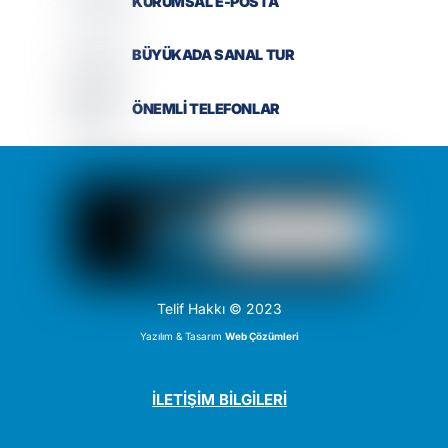
KURUMSAL E-POSTA
BÜYÜKADA SANAL TUR
ÖNEMLİ TELEFONLAR
Telif Hakkı © 2023
Yazılım & Tasarım
Web Çözümleri
İLETİŞİM BİLGİLERİ