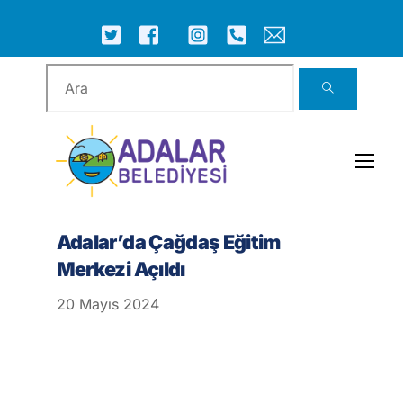
Skip
to
ICON
ICON
ICON
ICON
ICON
ICON
content
LABEL
LABEL
LABEL
LABEL
LABEL
LABEL
Men
Adalar’da Çağdaş Eğitim
Merkezi Açıldı
20
Mayıs
2024