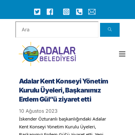
Skip
to
ICON
ICON
ICON
ICON
ICON
ICON
content
LABEL
LABEL
LABEL
LABEL
LABEL
LABEL
Men
Adalar Kent Konseyi Yönetim
Kurulu Üyeleri, Başkanımız
Erdem Gül”ü ziyaret etti
10
Ağustos
2023
İskender Özturanlı başkanlığındaki Adalar
Kent Konseyi Yönetim Kurulu Üyeleri,
Başkanımız Erdem Gül’ü ziyaret etti. Yeni