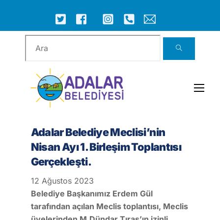
Skip
to
ICON
ICON
ICON
ICON
ICON
ICON
content
LABEL
LABEL
LABEL
LABEL
LABEL
LABEL
Men
Adalar Belediye Meclisi’nin
Nisan Ayı 1. Birleşim Toplantısı
Gerçekleşti.
12
Ağustos
2023
Belediye Başkanımız Erdem Gül
tarafından açılan Meclis toplantısı, Meclis
üyelerinden M.Dündar Tıraş’ın izinli