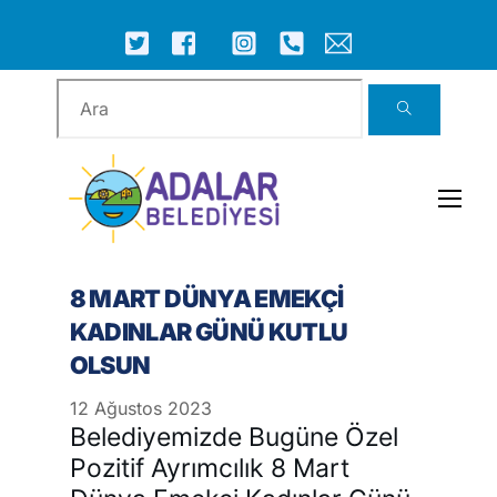
Skip
to
ICON
ICON
ICON
ICON
ICON
ICON
content
LABEL
LABEL
LABEL
LABEL
LABEL
LABEL
Men
8 MART DÜNYA EMEKÇİ
KADINLAR GÜNÜ KUTLU
OLSUN
12
Ağustos
2023
Belediyemizde Bugüne Özel
Pozitif Ayrımcılık 8 Mart