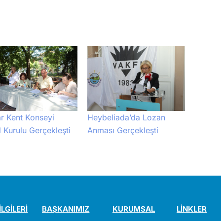
r Kent Konseyi
Heybeliada’da Lozan
 Kurulu Gerçekleşti
Anması Gerçekleşti
İLGİLERİ
BAŞKANIMIZ
KURUMSAL
LİNKLER