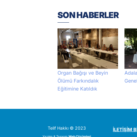
SON HABERLER
Adala
Organ Bağışı ve Beyin
Genel
Ölümü Farkındalık
Eğitimine Katıldık
Telif Hakkı © 2023
İLETİŞİM B
Yazılım & Tasarım
Web Çözümleri