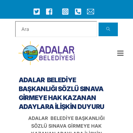
Skip
to
ICON
ICON
ICON
ICON
ICON
ICON
content
LABEL
LABEL
LABEL
LABEL
LABEL
LABEL
Men
ADALAR BELEDİYE
BAŞKANLIĞI SÖZLÜ SINAVA
GİRMEYE HAK KAZANAN
ADAYLARA İLİŞKİN DUYURU
ADALAR BELEDİYE BAŞKANLIĞI
SÖZLÜ SINAVA GİRMEYE HAK