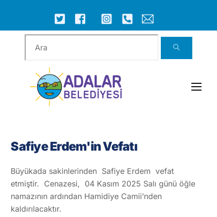
Skip
to
ICON
ICON
ICON
ICON
ICON
ICON
content
LABEL
LABEL
LABEL
LABEL
LABEL
LABEL
Men
Safiye Erdem'in Vefatı
Büyükada sakinlerinden Safiye Erdem vefat
etmiştir. Cenazesi, 04 Kasım 2025 Salı günü öğle
namazının ardından Hamidiye Camii’nden
kaldırılacaktır.