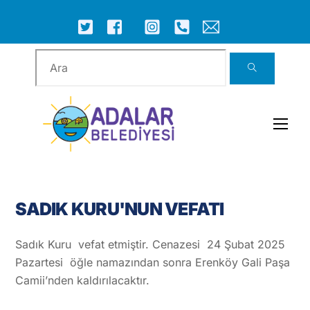
Skip
to
ICON
ICON
ICON
ICON
ICON
ICON
content
LABEL
LABEL
LABEL
LABEL
LABEL
LABEL
Men
SADIK KURU'NUN VEFATI
Sadık Kuru vefat etmiştir. Cenazesi 24 Şubat 2025
Pazartesi öğle namazından sonra Erenköy Gali Paşa
Camii’nden kaldırılacaktır.