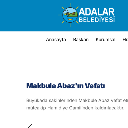
Skip
to
content
Anasayfa
Başkan
Kurumsal
Hi
Makbule Abaz'ın Vefatı
Büyükada sakinlerinden Makbule Abaz vefat etm
müteakip Hamidiye Camii’nden kaldırılacaktır.