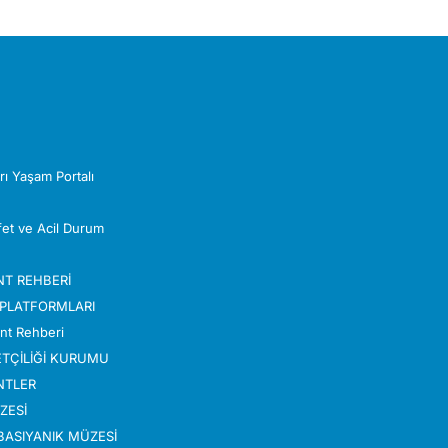
Z
rı Yaşam Portalı
Afet ve Acil Durum
NT REHBERİ
 PLATFORMLARI
nt Rehberi
TÇİLİĞİ KURUMU
NTLER
ZESİ
ABASIYANIK MÜZESİ