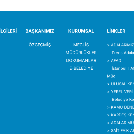
İLGİLERİ
BAŞKANIMIZ
KURUMSAL
LİNKLER
ÖZGEÇMİŞ
MECLİS
>
ADALARIMI
MÜDÜRLÜKLER
Prens Adala
DÖKÜMANLAR
>
AFAD
E-BELEDİYE
İstanbul İl 
Müd.
>
ULUSAL KE
>
YEREL VERİ
Belediye Ke
>
KAMU DENE
>
KARDEŞ KE
>
ADALAR MÜ
>
SAİT FAİK 