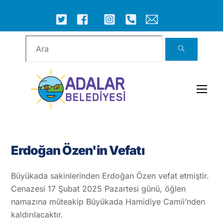
Skip
to
ICON
ICON
ICON
ICON
ICON
ICON
content
LABEL
LABEL
LABEL
LABEL
LABEL
LABEL
Men
Erdoğan Özen'in Vefatı
Büyükada sakinlerinden Erdoğan Özen vefat etmiştir.
Cenazesi 17 Şubat 2025 Pazartesi günü, öğlen
namazına müteakip Büyükada Hamidiye Camii’nden
kaldırılacaktır.